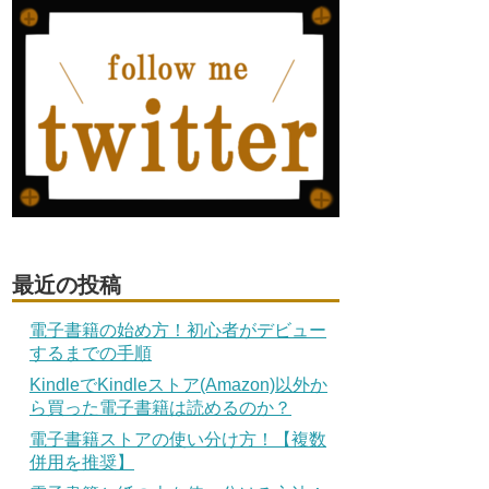
最近の投稿
電子書籍の始め方！初心者がデビュー
するまでの手順
KindleでKindleストア(Amazon)以外か
ら買った電子書籍は読めるのか？
電子書籍ストアの使い分け方！【複数
併用を推奨】