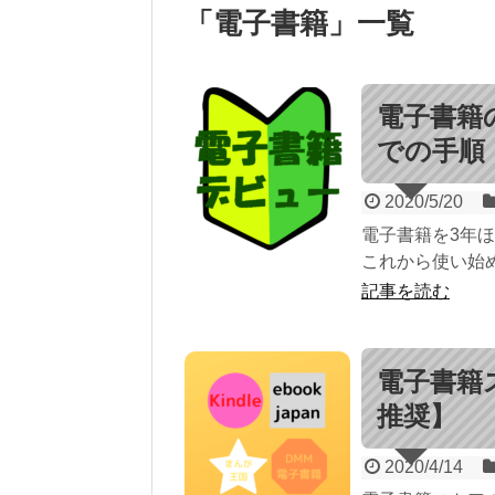
「
電子書籍
」
一覧
電子書籍
での手順
2020/5/20
電子書籍を3年ほ
これから使い始め
記事を読む
電子書籍
推奨】
2020/4/14