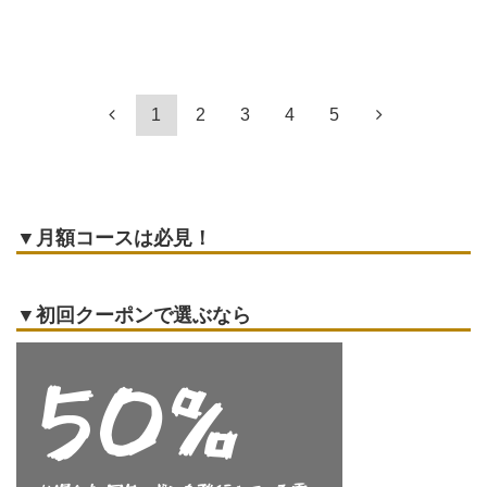
1
2
3
4
5
▼月額コースは必見！
▼初回クーポンで選ぶなら